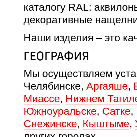
каталогу RAL: аквилоны
декоративные нащелник
Наши изделия – это ка
ГЕОГРАФИЯ
Мы осуществляем устан
Челябинске,
Аргаяше
,
Миассе
,
Нижнем Тагил
Южноуральске
,
Сатке
,
Снежинске
,
Кыштыме
,
других городах.